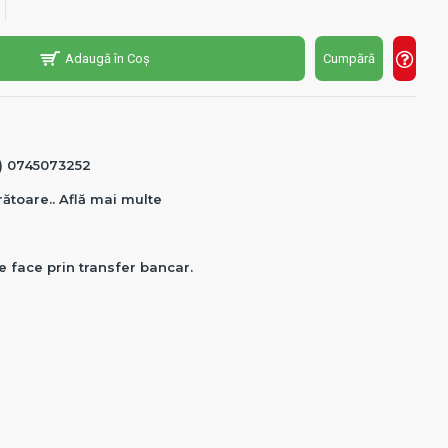
Adaugă în Coș
Cumpără
0) 0745073252
crătoare.. Află mai multe
e face prin transfer bancar.