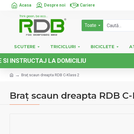
Acasa
Despre noi
Cariere
Toate
SCUTERE
TRICICLURI
BICICLETE
A
NSTRUCTAJ LA DOMICILIU
Braț scaun dreapta RDB C-Klass 2
Braț scaun dreapta RDB C-