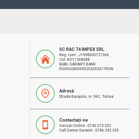
SC RAC 74 IMPEX SRL
Reg. com.: J1998000727366
CUI: RO11368688
IBAN: GARANTI BANK
RO05UGBI0000252003317RON
Adresă
Strada Barajului, nr. 36C, Tulcea
Contactați-ne
Vanzari Online - 0745.073.252
Call Center Garantii - 0786.332.325