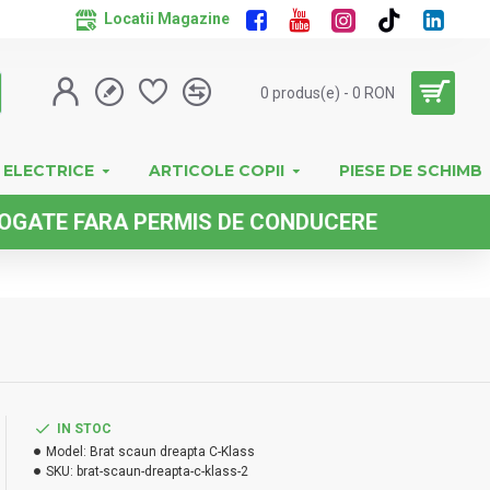
Locatii Magazine
0 produs(e) - 0 RON
 ELECTRICE
ARTICOLE COPII
PIESE DE SCHIMB
 FARA PERMIS DE CONDUCERE
IN STOC
Model:
Brat scaun dreapta C-Klass
SKU:
brat-scaun-dreapta-c-klass-2