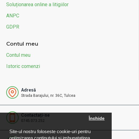
Soluționarea online a litigiilor
ANPC
GDPR
Contul meu
Contul meu
Istoric comenzi
Adresă
Strada Barajului, nr. 36C, Tulcea
Contactați-ne
Închide
0745.073.252
Site-ul nostru foloseste cookie-uri pentru
optimizarea continutului si imbunatatirea