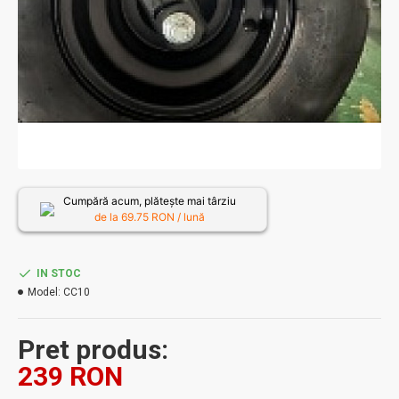
Cumpără acum, plătește mai târziu
de la
69.75
RON / lună
IN STOC
Model:
CC10
Pret produs:
239 RON