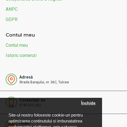
ANPC
GDPR
Contul meu
Contul meu
Istoric comenzi
Adresă
Strada Barajului, nr. 36C, Tulcea
Contactați-ne
Închide
0745.073.252
Site-ul nostru foloseste cookie-uri pentru
optimizarea continutului si imbunatatirea
Email
performantei platformei, prin salvarea