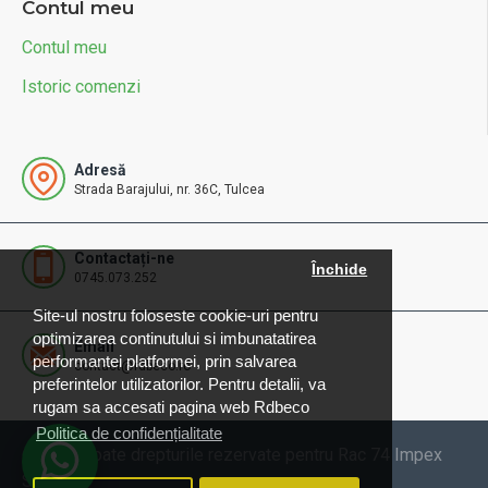
Contul meu
Contul meu
Istoric comenzi
Adresă
Strada Barajului, nr. 36C, Tulcea
Contactați-ne
Închide
0745.073.252
Site-ul nostru foloseste cookie-uri pentru
optimizarea continutului si imbunatatirea
Email
performantei platformei, prin salvarea
contact@rdbeco.ro
preferintelor utilizatorilor. Pentru detalii, va
rugam sa accesati pagina web Rdbeco
Politica de confidențialitate
© 2025 Toate drepturile rezervate pentru Rac 74 Impex
SRL