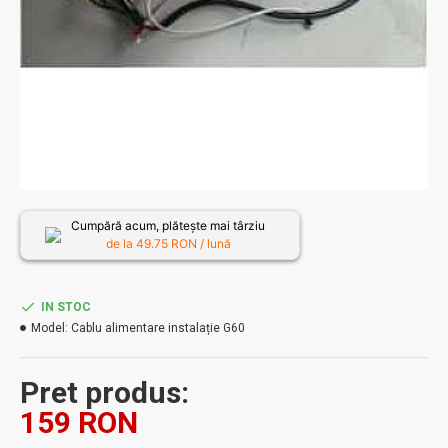
Cumpără acum, plătește mai târziu
de la
49.75
RON / lună
IN STOC
Model:
Cablu alimentare instalație G60
Pret produs:
159 RON