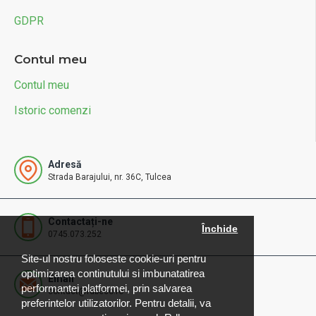
GDPR
Contul meu
Contul meu
Istoric comenzi
Adresă
Strada Barajului, nr. 36C, Tulcea
Contactați-ne
Închide
0745.073.252
Site-ul nostru foloseste cookie-uri pentru
optimizarea continutului si imbunatatirea
Email
performantei platformei, prin salvarea
contact@rdbeco.ro
preferintelor utilizatorilor. Pentru detalii, va