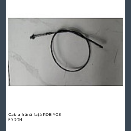
Cablu frână față RDB YG3
59 RON
Cu TVA:59 RON