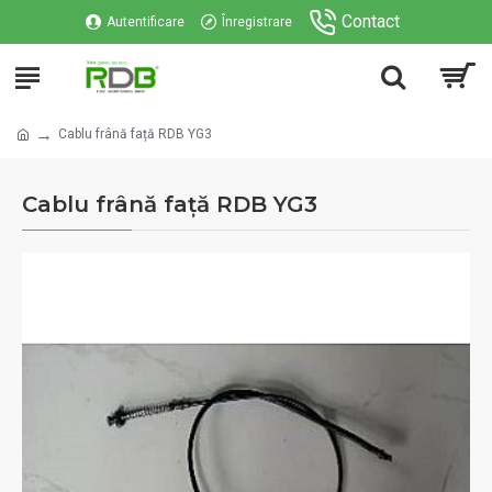
Contact
Autentificare
Înregistrare
Cablu frână față RDB YG3
Cablu frână față RDB YG3