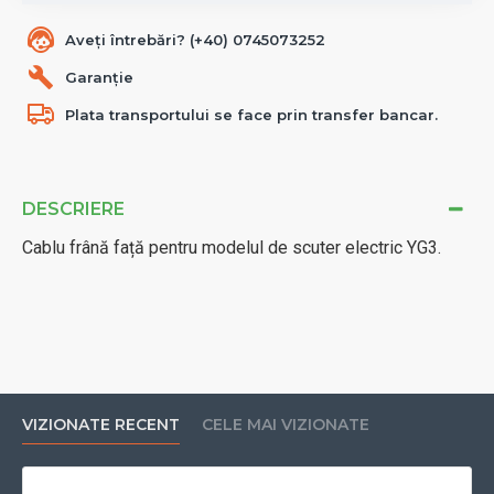
Aveți întrebări? (+40) 0745073252
Garanție
Plata transportului se face prin transfer bancar.
DESCRIERE
Cablu frână față pentru modelul de scuter electric YG3.
VIZIONATE RECENT
CELE MAI VIZIONATE