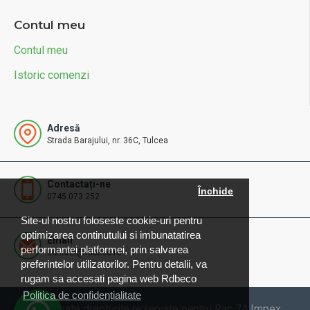
Contul meu
Contul meu
Istoric comenzi
Adresă
Strada Barajului, nr. 36C, Tulcea
Contactați-ne
Închide
0745.073.252
Site-ul nostru foloseste cookie-uri pentru
optimizarea continutului si imbunatatirea
Email
performantei platformei, prin salvarea
contact@rdbeco.ro
preferintelor utilizatorilor. Pentru detalii, va
rugam sa accesati pagina web Rdbeco
Politica de confidențialitate
© 2025 Toate drepturile rezervate pentru Rac 74 Impex