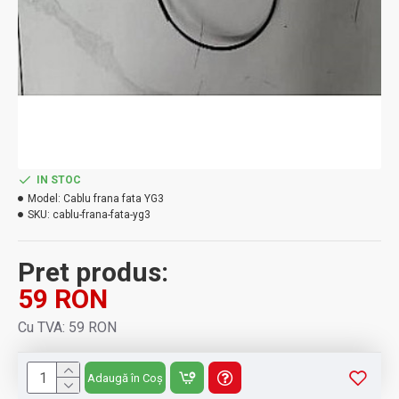
IN STOC
Model:
Cablu frana fata YG3
SKU:
cablu-frana-fata-yg3
Pret produs:
59 RON
Cu TVA: 59 RON
Adaugă în Coș