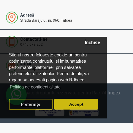
Adresă
Strada Barajului, nr. 36C, Tulcea
Contactați-ne
Închide
0745.073.252
Site-ul nostru foloseste cookie-uri pentru
optimizarea continutului si imbunatatirea
Email
performantei platformei, prin salvarea
contact@rdbeco.ro
preferintelor utilizatorilor. Pentru detalii, va
rugam sa accesati pagina web Rdbeco
Politica de confidențialitate
© 2025 Toate drepturile rezervate pentru Rac 74 Impex
SRL
Preferințe
Accept