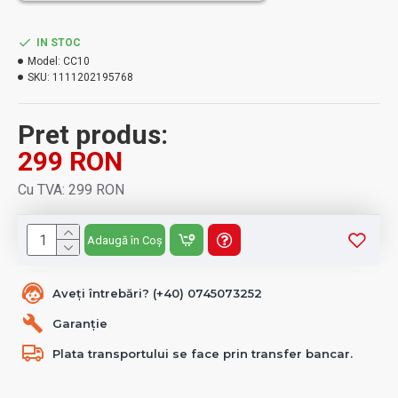
IN STOC
Model:
CC10
SKU:
1111202195768
Pret produs:
299 RON
Cu TVA: 299 RON
Adaugă în Coș
Aveți întrebări? (+40) 0745073252
Garanție
Plata transportului se face prin transfer bancar.