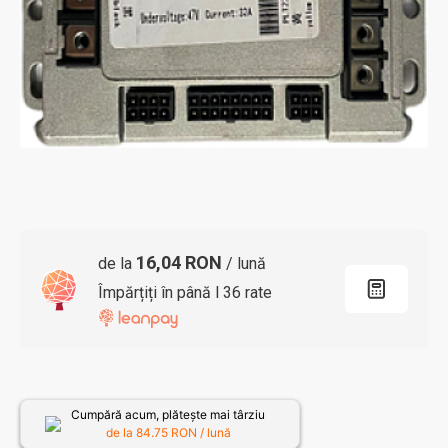
16,04 RON
de la
/ lună
Împărțiți în până l 36 rate
Cumpără acum, plătește mai târziu
de la
84.75
RON / lună