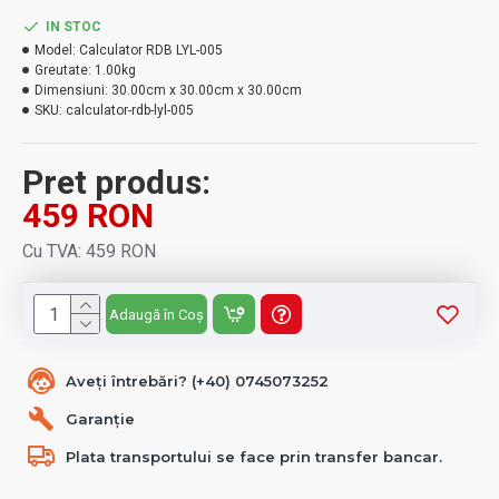
IN STOC
Model:
Calculator RDB LYL-005
Greutate:
1.00kg
Dimensiuni:
30.00cm x 30.00cm x 30.00cm
SKU:
calculator-rdb-lyl-005
Pret produs:
459 RON
Cu TVA: 459 RON
Adaugă în Coș
Aveți întrebări? (+40) 0745073252
Garanție
Plata transportului se face prin transfer bancar.