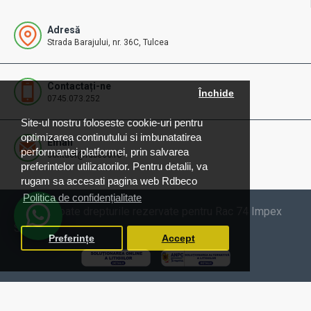
Adresă
Strada Barajului, nr. 36C, Tulcea
Contactați-ne
Închide
0745.073.252
Site-ul nostru foloseste cookie-uri pentru
optimizarea continutului si imbunatatirea
Email
performantei platformei, prin salvarea
contact@rdbeco.ro
preferintelor utilizatorilor. Pentru detalii, va
rugam sa accesati pagina web Rdbeco
Politica de confidențialitate
© 2025 Toate drepturile rezervate pentru Rac 74 Impex
SRL
Preferințe
Accept