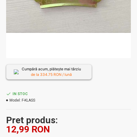
Cumpără acum, plătește mai târziu
de la
334.75
RON / lună
IN STOC
Model:
F-KLASS
Pret produs:
12,99 RON