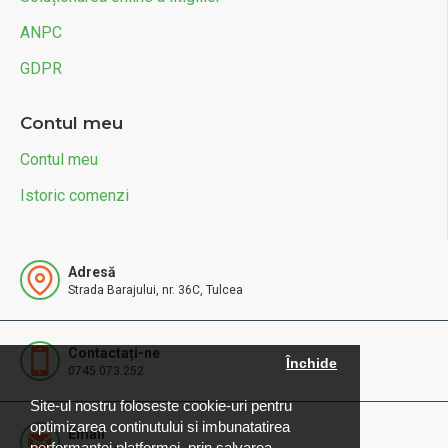
ANPC
GDPR
Contul meu
Contul meu
Istoric comenzi
Adresă
Strada Barajului, nr. 36C, Tulcea
Contactați-ne
Închide
0745.073.252
Site-ul nostru foloseste cookie-uri pentru
optimizarea continutului si imbunatatirea
Email
performantei platformei, prin salvarea