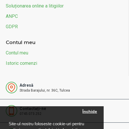
Soluționarea online a litigiilor
ANPC
GDPR
Contul meu
Contul meu
Istoric comenzi
Adresă
Strada Barajului, nr. 36C, Tulcea
Contactați-ne
Închide
0745.073.252
Site-ul nostru foloseste cookie-uri pentru