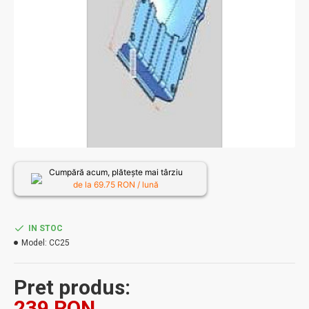
Cumpără acum, plătește mai târziu
de la
69.75
RON / lună
IN STOC
Model:
CC25
Pret produs:
239 RON