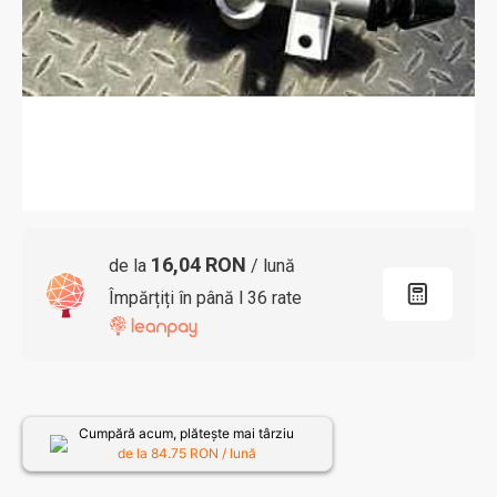
16,04 RON
de la
/ lună
Împărțiți în până l 36 rate
Cumpără acum, plătește mai târziu
de la
84.75
RON / lună