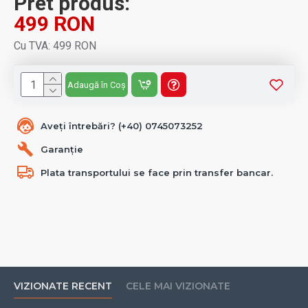
Pret produs:
499 RON
Cu TVA: 499 RON
Adaugă în Coș
Aveți întrebări? (+40) 0745073252
Garanție
Plata transportului se face prin transfer bancar.
VIZIONATE RECENT
CELE MAI VIZIONATE