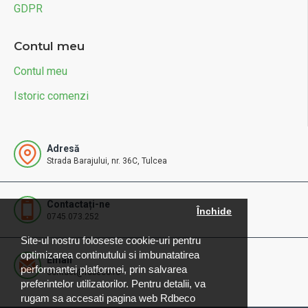
GDPR
Contul meu
Contul meu
Istoric comenzi
Adresă
Strada Barajului, nr. 36C, Tulcea
Contactați-ne
Închide
0745.073.252
Site-ul nostru foloseste cookie-uri pentru
optimizarea continutului si imbunatatirea
Email
performantei platformei, prin salvarea
contact@rdbeco.ro
preferintelor utilizatorilor. Pentru detalii, va
rugam sa accesati pagina web Rdbeco