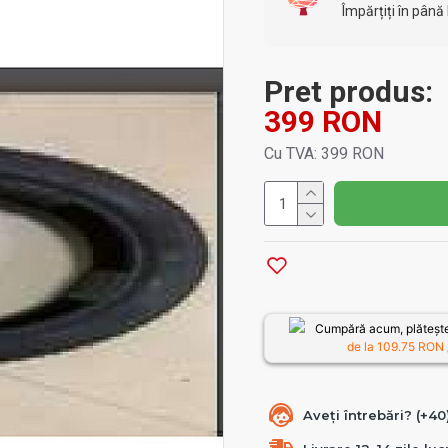
Împărțiți în până 
Pret produs:
399 RON
Cu TVA: 399 RON
Cumpără acum, plătește
de la
109.75
RON /
Aveți întrebări? (+4