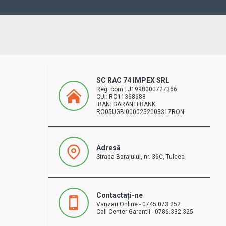
SC RAC 74 IMPEX SRL
Reg. com.: J1998000727366
CUI: RO11368688
IBAN: GARANTI BANK
RO05UGBI0000252003317RON
Adresă
Strada Barajului, nr. 36C, Tulcea
Contactați-ne
Vanzari Online - 0745.073.252
Call Center Garantii - 0786.332.325