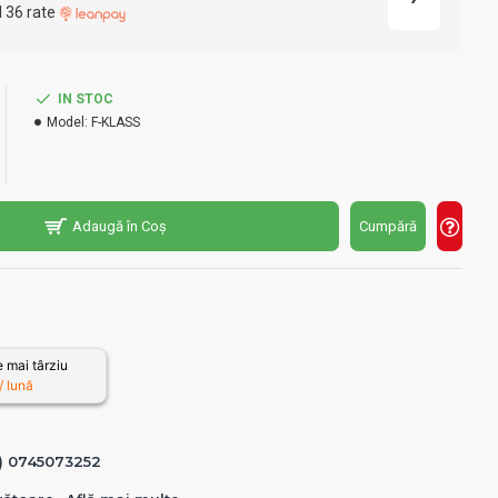
l 36 rate
IN STOC
Model:
F-KLASS
Adaugă în Coș
Cumpără
 mai târziu
 lună
0) 0745073252