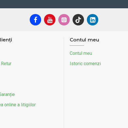
lienți
Contul meu
Contul meu
 Retur
Istoric comenzi
Garanție
 online a litigiilor