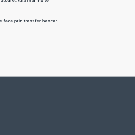
crătoare.. Află mai multe
e face prin transfer bancar.