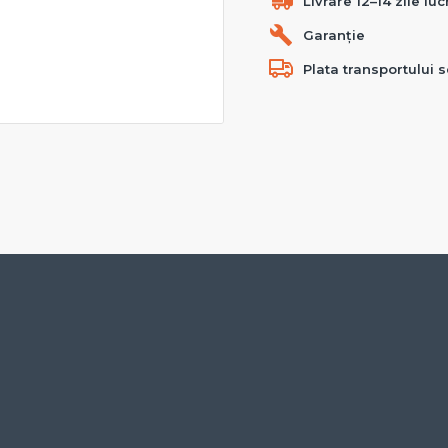
Livrare 12–14 zile lu
Garanție
Plata transportului s