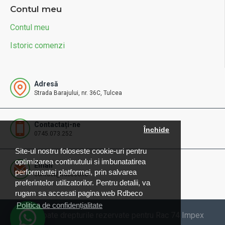
Contul meu
Contul meu
Istoric comenzi
Adresă
Strada Barajului, nr. 36C, Tulcea
Contactați-ne
Închide
0745.073.252
Site-ul nostru foloseste cookie-uri pentru
optimizarea continutului si imbunatatirea
Email
performantei platformei, prin salvarea
contact@rdbeco.ro
preferintelor utilizatorilor. Pentru detalii, va
rugam sa accesati pagina web Rdbeco
Politica de confidențialitate
© 2025 Toate drepturile rezervate pentru Rac 74 Impex