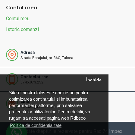
Contul meu
Contul meu
Istoric comenzi
Adresă
Strada Barajului, nr. 36C, Tulcea
Contactați-ne
Închide
0745.073.252
Site-ul nostru foloseste cookie-uri pentru
optimizarea continutului si imbunatatirea
Email
performantei platformei, prin salvarea
contact@rdbeco.ro
preferintelor utilizatorilor. Pentru detalii, va
rugam sa accesati pagina web Rdbeco
Politica de confidențialitate
© 2025 Toate drepturile rezervate pentru Rac 74 Impex