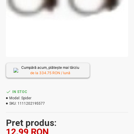
Cumpără acum, plătește mai târziu
de la
334.75
RON / lună
IN STOC
Model:
Spider
SKU:
1111202195577
Pret produs:
12,99 RON