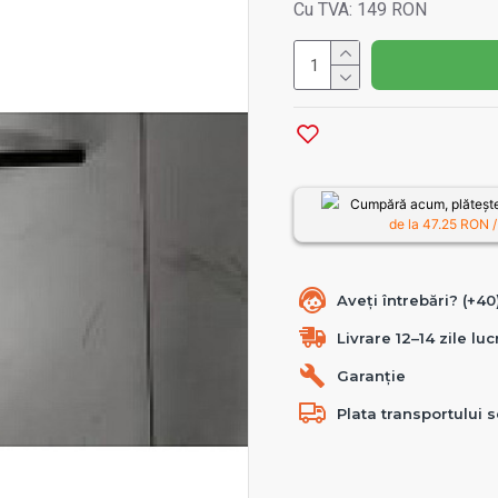
Cu TVA: 149 RON
Cumpără acum, plătește
de la
47.25
RON /
Aveți întrebări? (+4
Livrare 12–14 zile lu
Garanție
Plata transportului s