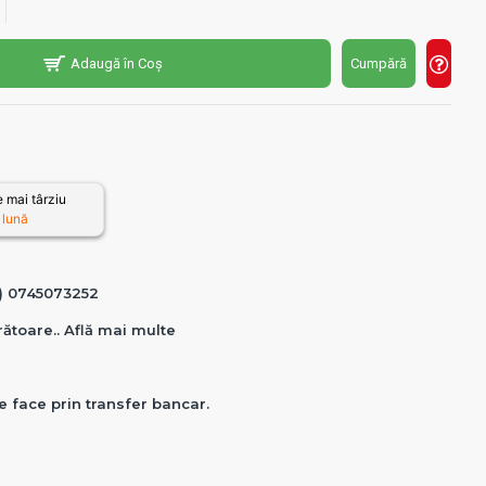
Adaugă în Coș
Cumpără
 mai târziu
 lună
0) 0745073252
crătoare.. Află mai multe
e face prin transfer bancar.