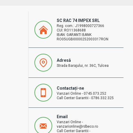
SC RAC 74 IMPEX SRL
Reg. com.: J1998000727366
CUI: RO11368688
IBAN: GARANTI BANK
RO05UGBI0000252003317RON
Adresă
Strada Barajului, nr. 36C, Tulcea
Contactați-ne
Vanzari Online - 0745.073.252
Call Center Garantii - 0786.332.325
Email
Vanzari Online -
vanzarionline@rdbeco.ro
Call Center Garantii -