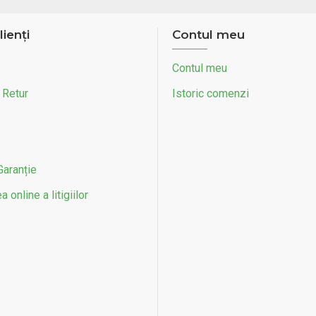
lienți
Contul meu
Contul meu
 Retur
Istoric comenzi
Garanție
 online a litigiilor