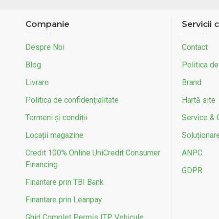
Companie
Servicii c
Despre Noi
Contact
Blog
Politica de
Livrare
Brand
Politica de confidențialitate
Hartă site
Termeni și condiții
Service & 
Locații magazine
Soluționarea
Credit 100% Online UniCredit Consumer
ANPC
Financing
GDPR
Finantare prin TBI Bank
Finantare prin Leanpay
Ghid Complet Permis ITP Vehicule