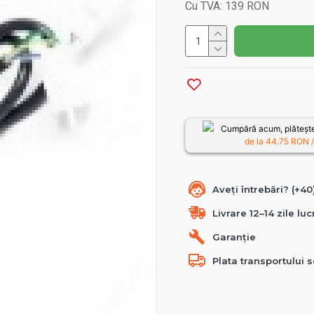
Cu TVA: 139 RON
Cumpără acum, plătește
de la
44.75
RON /
Aveți întrebări? (+4
Livrare 12–14 zile lu
Garanție
Plata transportului s