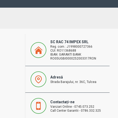
SC RAC 74 IMPEX SRL
Reg. com.: J1998000727366
CUI: RO11368688
IBAN: GARANTI BANK
RO05UGBI0000252003317RON
Adresă
Strada Barajului, nr. 36C, Tulcea
Contactați-ne
Vanzari Online - 0745.073.252
Call Center Garantii - 0786.332.325