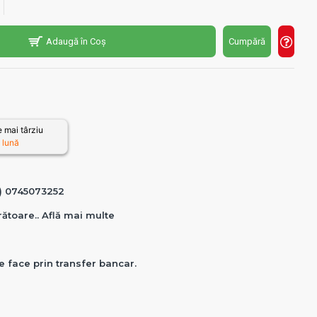
Adaugă în Coș
Cumpără
 mai târziu
 lună
0) 0745073252
crătoare.. Află mai multe
e face prin transfer bancar.