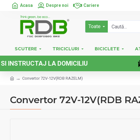
Acasa
Despre noi
Cariere
Toate
SCUTERE
TRICICLURI
BICICLETE
A
TRUCTAJ LA DOMICILIU
Convertor 72V-12V(RDB RAZELM)
Convertor 72V-12V(RDB R