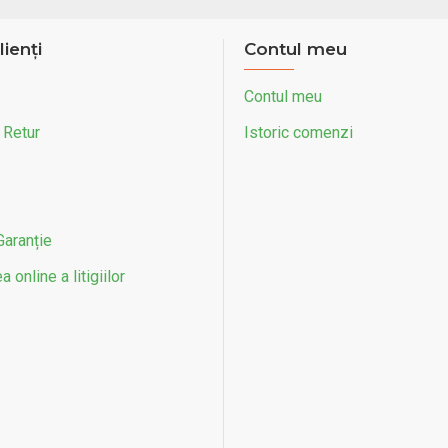
lienți
Contul meu
Contul meu
 Retur
Istoric comenzi
Garanție
 online a litigiilor