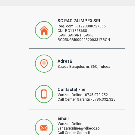
SC RAC 74 IMPEX SRL
Reg. com.: J1998000727366
CUI: RO11368688
IBAN: GARANTI BANK
RO05UGBI0000252003317RON
Adresă
Strada Barajului, nr. 36C, Tulcea
Contactați-ne
Vanzari Online - 0745.073.252
Call Center Garantii - 0786.332.325
Email
Vanzari Online -
vanzarionline@rdbeco.ro
Call Center Garantii -