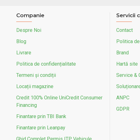
Companie
Servicii c
Despre Noi
Contact
Blog
Politica de
Livrare
Brand
Politica de confidențialitate
Hartă site
Termeni și condiții
Service & 
Locații magazine
Soluționarea
Credit 100% Online UniCredit Consumer
ANPC
Financing
GDPR
Finantare prin TBI Bank
Finantare prin Leanpay
Ghid Complet Permis ITP Vehicule