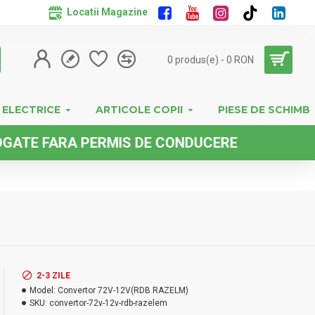
Locatii Magazine
0 produs(e) - 0 RON
 ELECTRICE
ARTICOLE COPII
PIESE DE SCHIMB
FARA PERMIS DE CONDUCERE
2-3 ZILE
Model:
Convertor 72V-12V(RDB RAZELM)
SKU:
convertor-72v-12v-rdb-razelem