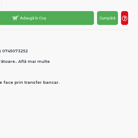
Adaugă în Coș
Cumpără
0) 0745073252
crătoare.. Află mai multe
e face prin transfer bancar.