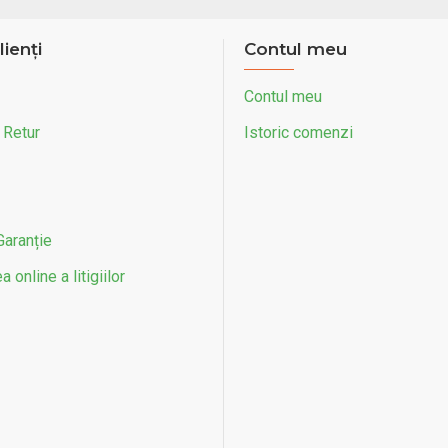
lienți
Contul meu
Contul meu
 Retur
Istoric comenzi
Garanție
 online a litigiilor