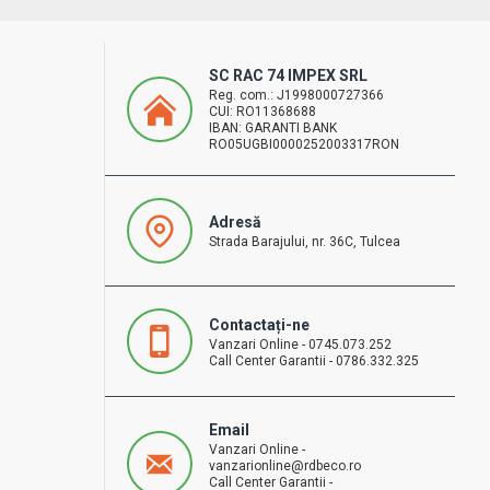
SC RAC 74 IMPEX SRL
Reg. com.: J1998000727366
CUI: RO11368688
IBAN: GARANTI BANK
RO05UGBI0000252003317RON
Adresă
Strada Barajului, nr. 36C, Tulcea
Contactați-ne
Vanzari Online - 0745.073.252
Call Center Garantii - 0786.332.325
Email
Vanzari Online -
vanzarionline@rdbeco.ro
Call Center Garantii -