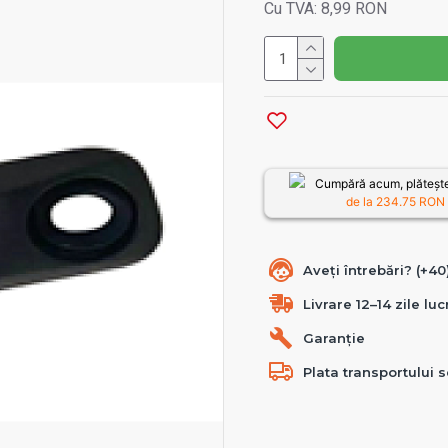
Cu TVA: 8,99 RON
Cumpără acum, plătește
de la
234.75
RON /
Aveți întrebări? (+4
Livrare 12–14 zile lu
Garanție
Plata transportului s