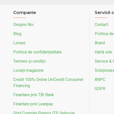
Companie
Servicii c
Despre Noi
Contact
Blog
Politica de
Livrare
Brand
Politica de confidențialitate
Hartă site
Termeni și condiții
Service & 
Locații magazine
Soluționarea
Credit 100% Online UniCredit Consumer
ANPC
Financing
GDPR
Finantare prin TBI Bank
Finantare prin Leanpay
Ghid Complet Permis ITP Vehicule