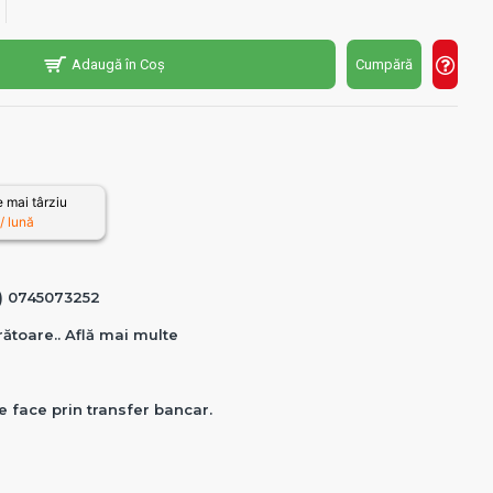
Adaugă în Coș
Cumpără
 mai târziu
 lună
0) 0745073252
crătoare.. Află mai multe
e face prin transfer bancar.