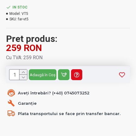
IN STOC
Model:
VT5
SKU:
far-vt5
Pret produs:
259 RON
Cu TVA: 259 RON
Adaugă în Coș
Aveți întrebări? (+40) 0745073252
Garanție
Plata transportului se face prin transfer bancar.