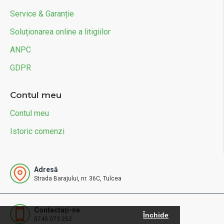
Service & Garanție
Soluționarea online a litigiilor
ANPC
GDPR
Contul meu
Contul meu
Istoric comenzi
Adresă
Strada Barajului, nr. 36C, Tulcea
Contactați-ne
Închide
0745.073.252