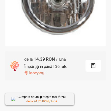
14,39 RON
de la
/ lună
Împărțiți în până l 36 rate
Cumpără acum, plătește mai târziu
de la
74.75
RON / lună