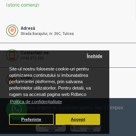
Istoric comenzi
Adresă
Strada Barajului, nr. 36C, Tulcea
Contactați-ne
Închide
0745.073.252
Site-ul nostru foloseste cookie-uri pentru
optimizarea continutului si imbunatatirea
Email
performantei platformei, prin salvarea
contact@rdbeco.ro
preferintelor utilizatorilor. Pentru detalii, va
rugam sa accesati pagina web Rdbeco
Politica de confidențialitate
© 2025 Toate drepturile rezervate pentru Rac 74 Impex
SRL
Preferințe
Accept