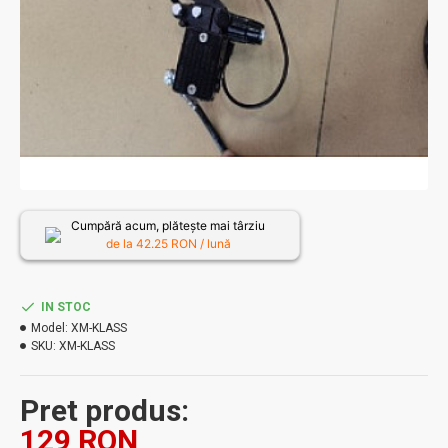
Cumpără acum, plătește mai târziu
de la
42.25
RON / lună
IN STOC
Model:
XM-KLASS
SKU:
XM-KLASS
Pret produs:
129 RON