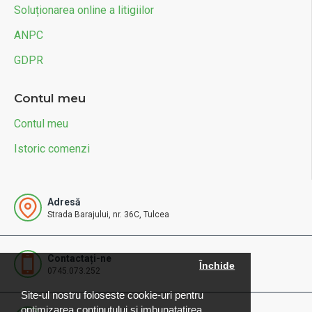
Soluționarea online a litigiilor
ANPC
GDPR
Contul meu
Contul meu
Istoric comenzi
Adresă
Strada Barajului, nr. 36C, Tulcea
Contactați-ne
Închide
0745.073.252
Site-ul nostru foloseste cookie-uri pentru
optimizarea continutului si imbunatatirea