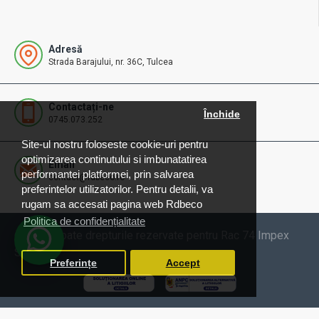
Adresă
Strada Barajului, nr. 36C, Tulcea
Contactați-ne
Închide
0745.073.252
Site-ul nostru foloseste cookie-uri pentru
optimizarea continutului si imbunatatirea
Email
performantei platformei, prin salvarea
contact@rdbeco.ro
preferintelor utilizatorilor. Pentru detalii, va
rugam sa accesati pagina web Rdbeco
Politica de confidențialitate
© 2025 Toate drepturile rezervate pentru Rac 74 Impex
SRL
Preferințe
Accept