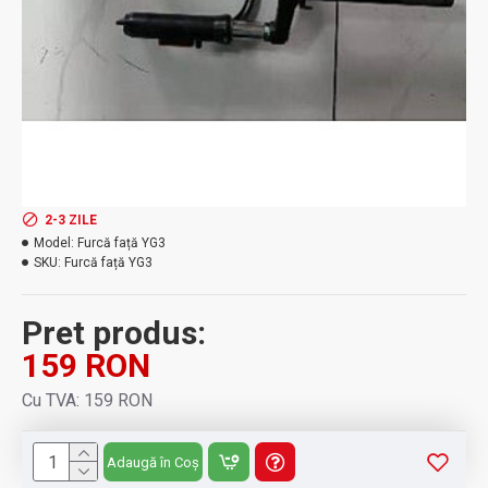
2-3 ZILE
Model:
Furcă față YG3
SKU:
Furcă față YG3
Pret produs:
159 RON
Cu TVA: 159 RON
Adaugă în Coș