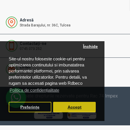
Adresă
Strada Barajului, nr. 36C, Tulcea
Contactați-ne
Închide
0745.073.252
Site-ul nostru foloseste cookie-uri pentru
optimizarea continutului si imbunatatirea
Email
performantei platformei, prin salvarea
contact@rdbeco.ro
preferintelor utilizatorilor. Pentru detalii, va
rugam sa accesati pagina web Rdbeco
Politica de confidențialitate
© 2025 Toate drepturile rezervate pentru Rac 74 Impex
SRL
Preferințe
Accept