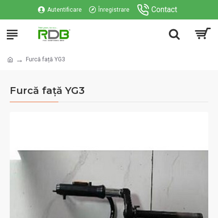
Contact
Autentificare
Înregistrare
Furcă față YG3
Furcă față YG3