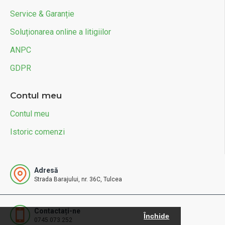
Service & Garanție
Soluționarea online a litigiilor
ANPC
GDPR
Contul meu
Contul meu
Istoric comenzi
Adresă
Strada Barajului, nr. 36C, Tulcea
Contactați-ne
Închide
0745.073.252