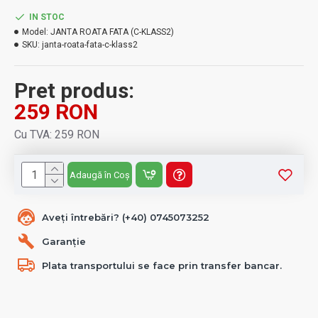
IN STOC
Model:
JANTA ROATA FATA (C-KLASS2)
SKU:
janta-roata-fata-c-klass2
Pret produs:
259 RON
Cu TVA: 259 RON
Adaugă în Coș
Aveți întrebări? (+40) 0745073252
Garanție
Plata transportului se face prin transfer bancar.