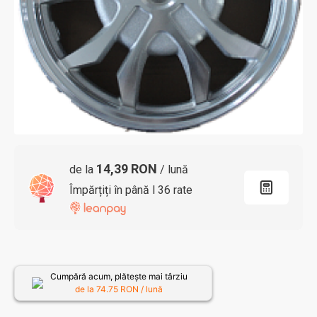
14,39 RON
de la
/ lună
Împărțiți în până l 36 rate
Cumpără acum, plătește mai târziu
de la
74.75
RON / lună