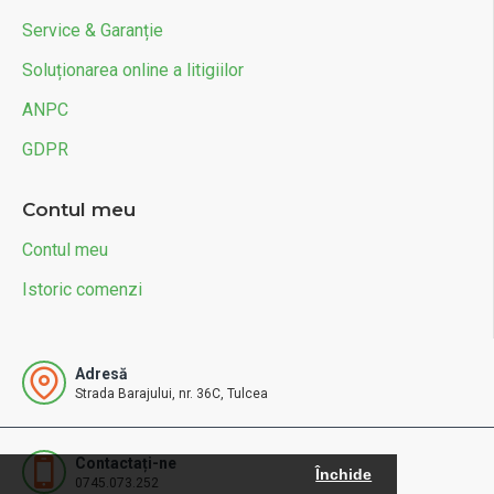
Service & Garanție
Soluționarea online a litigiilor
ANPC
GDPR
Contul meu
Contul meu
Istoric comenzi
Adresă
Strada Barajului, nr. 36C, Tulcea
Contactați-ne
Închide
0745.073.252