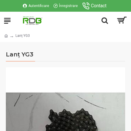
Contact
Autentificare
Înregistrare
Lanț YG3
Lanț YG3