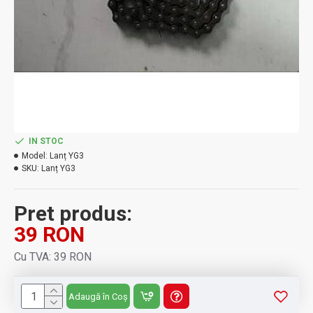
IN STOC
Model:
Lanț YG3
SKU:
Lanț YG3
Pret produs:
39 RON
Cu TVA: 39 RON
Adaugă în Coș