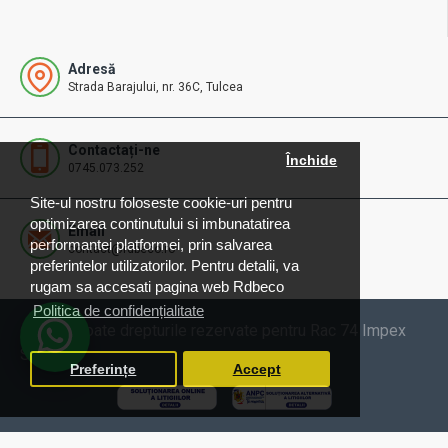
Adresă
Strada Barajului, nr. 36C, Tulcea
Contactați-ne
Închide
0745.073.252
Site-ul nostru foloseste cookie-uri pentru
optimizarea continutului si imbunatatirea
Email
performantei platformei, prin salvarea
contact@rdbeco.ro
preferintelor utilizatorilor. Pentru detalii, va
rugam sa accesati pagina web Rdbeco
Politica de confidențialitate
© 2025 Toate drepturile rezervate pentru Rac 74 Impex
SRL
Preferințe
Accept