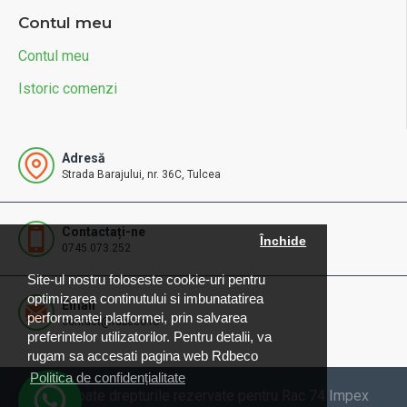
Contul meu
Contul meu
Istoric comenzi
Adresă
Strada Barajului, nr. 36C, Tulcea
Contactați-ne
Închide
0745.073.252
Site-ul nostru foloseste cookie-uri pentru
optimizarea continutului si imbunatatirea
Email
performantei platformei, prin salvarea
contact@rdbeco.ro
preferintelor utilizatorilor. Pentru detalii, va
rugam sa accesati pagina web Rdbeco
Politica de confidențialitate
© 2025 Toate drepturile rezervate pentru Rac 74 Impex