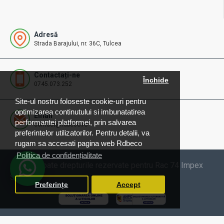
Adresă
Strada Barajului, nr. 36C, Tulcea
Contactați-ne
Închide
0745.073.252
Site-ul nostru foloseste cookie-uri pentru
optimizarea continutului si imbunatatirea
Email
performantei platformei, prin salvarea
contact@rdbeco.ro
preferintelor utilizatorilor. Pentru detalii, va
rugam sa accesati pagina web Rdbeco
Politica de confidențialitate
© 2025 Toate drepturile rezervate pentru Rac 74 Impex
SRL
Preferințe
Accept