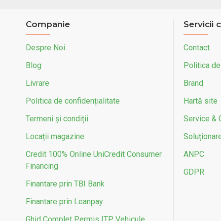
Companie
Servicii c
Despre Noi
Contact
Blog
Politica de
Livrare
Brand
Politica de confidențialitate
Hartă site
Termeni și condiții
Service & 
Locații magazine
Soluționarea
Credit 100% Online UniCredit Consumer
ANPC
Financing
GDPR
Finantare prin TBI Bank
Finantare prin Leanpay
Ghid Complet Permis ITP Vehicule