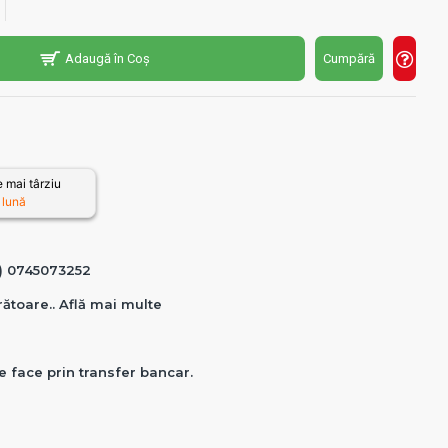
Adaugă în Coș
Cumpără
 mai târziu
 lună
0) 0745073252
crătoare.. Află mai multe
e face prin transfer bancar.