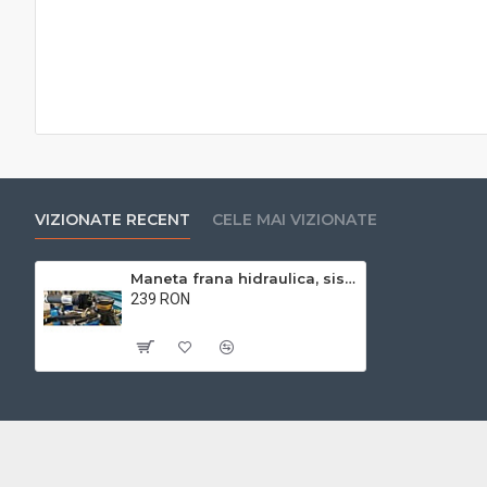
VIZIONATE RECENT
CELE MAI VIZIONATE
Maneta frana hidraulica, sistem complet(RDB RAZELM)
239 RON
Cu TVA:239 RON