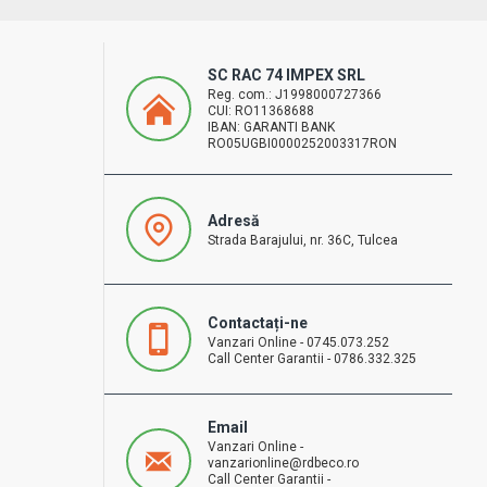
SC RAC 74 IMPEX SRL
Reg. com.: J1998000727366
CUI: RO11368688
IBAN: GARANTI BANK
RO05UGBI0000252003317RON
Adresă
Strada Barajului, nr. 36C, Tulcea
Contactați-ne
Vanzari Online - 0745.073.252
Call Center Garantii - 0786.332.325
Email
Vanzari Online -
vanzarionline@rdbeco.ro
Call Center Garantii -