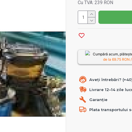
Cu TVA: 239 RON
Cumpără acum, plătește
de la
69.75
RON /
Aveți întrebări? (+4
Livrare 12–14 zile lu
Garanție
Plata transportului s