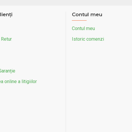
lienți
Contul meu
Contul meu
 Retur
Istoric comenzi
Garanție
 online a litigiilor