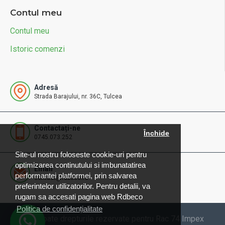
Contul meu
Contul meu
Istoric comenzi
Adresă
Strada Barajului, nr. 36C, Tulcea
Contactați-ne
Închide
0745.073.252
Site-ul nostru foloseste cookie-uri pentru
optimizarea continutului si imbunatatirea
Email
performantei platformei, prin salvarea
contact@rdbeco.ro
preferintelor utilizatorilor. Pentru detalii, va
rugam sa accesati pagina web Rdbeco
Politica de confidențialitate
© 2025 Toate drepturile rezervate pentru Rac 74 Impex