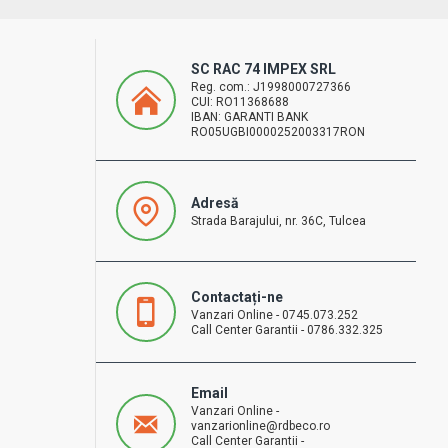
SC RAC 74 IMPEX SRL
Reg. com.: J1998000727366
CUI: RO11368688
IBAN: GARANTI BANK
RO05UGBI0000252003317RON
Adresă
Strada Barajului, nr. 36C, Tulcea
Contactați-ne
Vanzari Online - 0745.073.252
Call Center Garantii - 0786.332.325
Email
Vanzari Online -
vanzarionline@rdbeco.ro
Call Center Garantii -