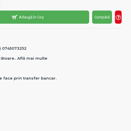
Adaugă în Coș
Cumpără
0) 0745073252
crătoare.. Află mai multe
e face prin transfer bancar.