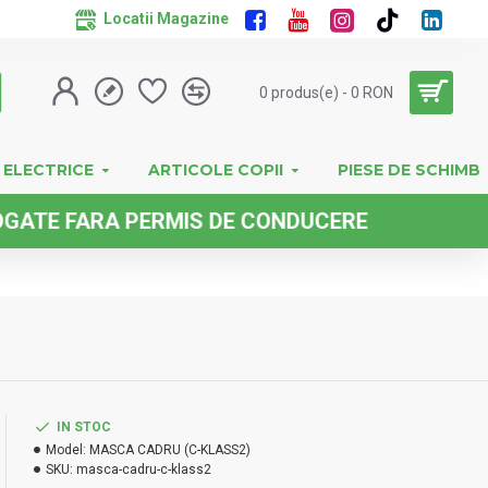
Locatii Magazine
0 produs(e) - 0 RON
 ELECTRICE
ARTICOLE COPII
PIESE DE SCHIMB
ARA PERMIS DE CONDUCERE
IN STOC
Model:
MASCA CADRU (C-KLASS2)
SKU:
masca-cadru-c-klass2