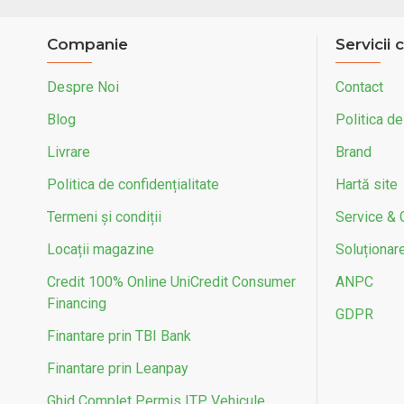
Companie
Servicii c
Despre Noi
Contact
Blog
Politica de
Livrare
Brand
Politica de confidențialitate
Hartă site
Termeni și condiții
Service & 
Locații magazine
Soluționarea
Credit 100% Online UniCredit Consumer
ANPC
Financing
GDPR
Finantare prin TBI Bank
Finantare prin Leanpay
Ghid Complet Permis ITP Vehicule