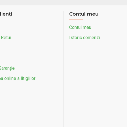
lienți
Contul meu
Contul meu
 Retur
Istoric comenzi
Garanție
 online a litigiilor