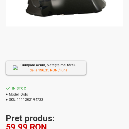
Cumpără acum, plătește mai târziu
de la
196.35
RON / lună
IN STOC
Model:
Oslo
SKU:
1111202194722
Pret produs:
59,99 RON