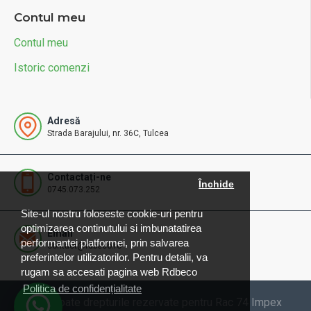
Contul meu
Contul meu
Istoric comenzi
Adresă
Strada Barajului, nr. 36C, Tulcea
Contactați-ne
Închide
0745.073.252
Site-ul nostru foloseste cookie-uri pentru
optimizarea continutului si imbunatatirea
Email
performantei platformei, prin salvarea
contact@rdbeco.ro
preferintelor utilizatorilor. Pentru detalii, va
rugam sa accesati pagina web Rdbeco
Politica de confidențialitate
© 2025 Toate drepturile rezervate pentru Rac 74 Impex