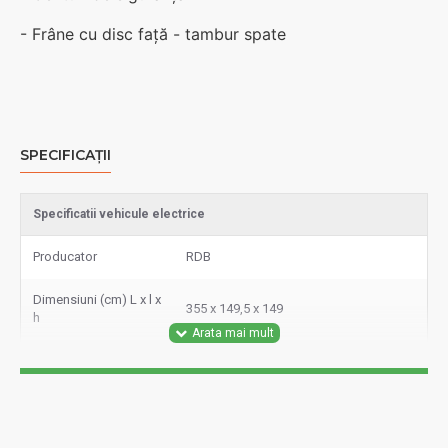
- Frâne cu disc față - tambur spate
SPECIFICAȚII
Specificatii vehicule electrice
Producator
RDB
Dimensiuni (cm) L x l x
355 x 149,5 x 149
h
Greutate produs (kg)
690
Autonomie
80 - 100
acumulator (km)