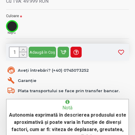
Cu TVA: 49.999 RON
Culoare
Negru
Adaugă în Coș
Aveți întrebări? (+40) 0745073252
Garanție
Plata transportului se face prin transfer bancar.
Notă
Autonomia exprimată în descrierea produsului este
aproximativă și poate varia în funcție de diverși
factori, cum ar fi: viteza de deplasare, greutatea,