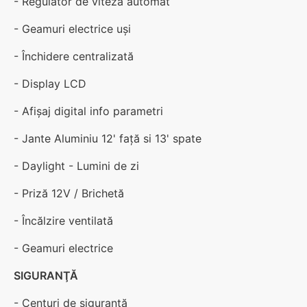
- Regulator de viteză automat
- Geamuri electrice uşi
- Închidere centralizată
- Display LCD
- Afişaj digital info parametri
- Jante Aluminiu 12' față si 13' spate
- Daylight - Lumini de zi
- Priză 12V / Brichetă
- Încălzire ventilată
- Geamuri electrice
SIGURANŢĂ
- Centuri de siguranţă