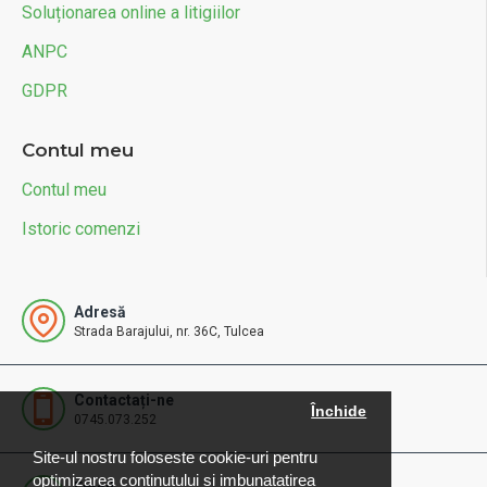
Soluționarea online a litigiilor
ANPC
GDPR
Contul meu
Contul meu
Istoric comenzi
Adresă
Strada Barajului, nr. 36C, Tulcea
Contactați-ne
Închide
0745.073.252
Site-ul nostru foloseste cookie-uri pentru
optimizarea continutului si imbunatatirea