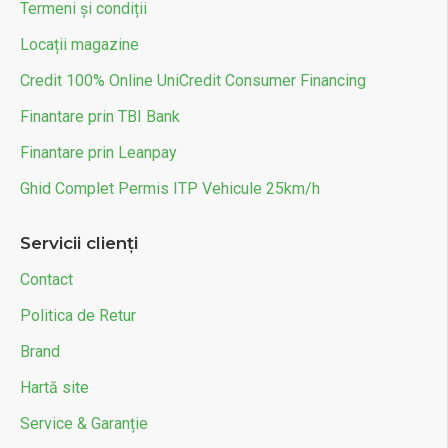
1228
Termeni și condiții
suportata (kg)
Locații magazine
Unghi de urcare
27
(grade)
Credit 100% Online UniCredit Consumer Financing
Inaltime la sol (cm)
150
Finantare prin TBI Bank
Finantare prin Leanpay
Radio + Central Control Screen +
Dotari Multimedia
Bluetooth + Interfata USB
Ghid Complet Permis ITP Vehicule 25km/h
Servicii clienți
Contact
Politica de Retur
Brand
Hartă site
Service & Garanție