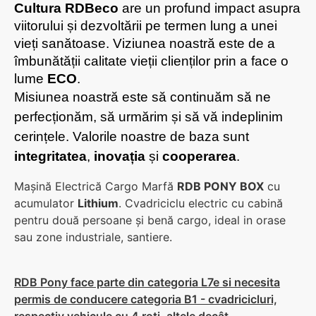
Cultura RDBeco
 are un profund impact asupra 
viitorului și dezvoltării pe termen lung a unei 
vieți sanătoase. Viziunea noastră este de a 
îmbunătății calitate vieții clienților prin a face o 
lume 
ECO
.
Misiunea noastră este să continuăm să ne 
perfecționăm, să urmărim și să vă indeplinim 
cerințele. Valorile noastre de baza sunt 
integritatea
, 
inovația
 și 
cooperarea
.
Mașină Electrică Cargo Marfă
RDB PONY BOX
cu
acumulator
Lithium
. Cvadriciclu electric cu cabină
pentru două persoane și benă cargo, ideal in orase
sau zone industriale, santiere.
RDB Pony face parte din categoria L7e si necesita
permis de conducere categoria B1 - cvadricicluri,