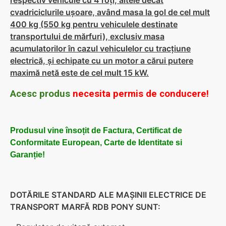
respectiv vehicule cu 4 roţi, altele decât
cvadriciclurile uşoare, având masa la gol de cel mult
400 kg (550 kg pentru vehiculele destinate
transportului de mărfuri), exclusiv masa
acumulatorilor în cazul vehiculelor cu tracţiune
electrică, şi echipate cu un motor a cărui putere
maximă netă este de cel mult 15 kW.
Acesc
produs
necesita permis de conducere!
Produsul vine însoțit de Factura, Certificat de
Conformitate European, Carte de Identitate si
Garanție!
DOTĂRILE STANDARD ALE MAŞINII ELECTRICE DE
TRANSPORT MARFĂ RDB PONY SUNT: