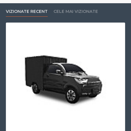
Tip acumulator
Lithium-Ion
VIZIONATE RECENT
CELE MAI VIZIONATE
Durata incarcare (h)
6 - 8
Putere motor W
7000
Viteza maxima km/h
45
Capacitate
100
acumulator (ah)
Garantie acumulatori
6
(luni de zile)
Garantie motor (luni
24
de zile)
Propulsie
Electric
Tensiune alimentare
220 V