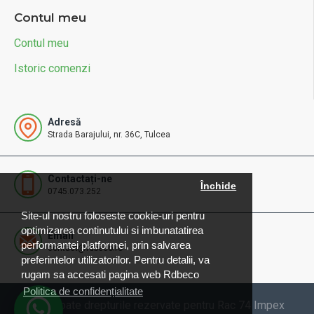
Contul meu
Contul meu
Istoric comenzi
Adresă
Strada Barajului, nr. 36C, Tulcea
Contactați-ne
Închide
0745.073.252
Site-ul nostru foloseste cookie-uri pentru
optimizarea continutului si imbunatatirea
Email
performantei platformei, prin salvarea
contact@rdbeco.ro
preferintelor utilizatorilor. Pentru detalii, va
rugam sa accesati pagina web Rdbeco
Politica de confidențialitate
© 2025 Toate drepturile rezervate pentru Rac 74 Impex