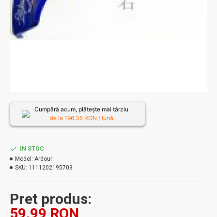
Cumpără acum, plătește mai târziu
de la
196.35
RON / lună
IN STOC
Model:
Ardour
SKU:
1111202195703
Pret produs:
59,99 RON