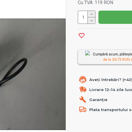
Cu TVA: 119 RON
Cumpără acum, plătește
de la
39.75
RON /
Aveți întrebări? (+4
Livrare 12–14 zile lu
Garanție
Plata transportului s