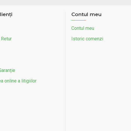
lienți
Contul meu
Contul meu
 Retur
Istoric comenzi
Garanție
 online a litigiilor