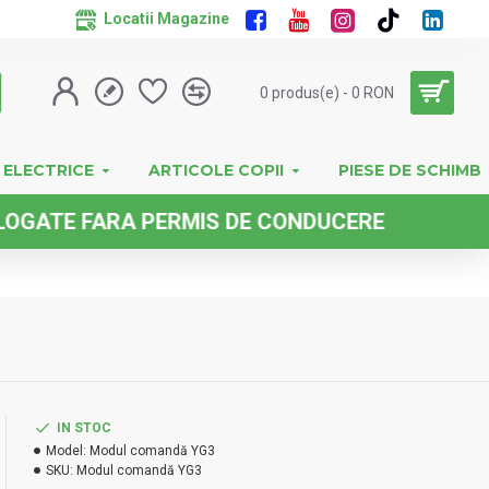
Locatii Magazine
0 produs(e) - 0 RON
 ELECTRICE
ARTICOLE COPII
PIESE DE SCHIMB
 FARA PERMIS DE CONDUCERE
IN STOC
Model:
Modul comandă YG3
SKU:
Modul comandă YG3