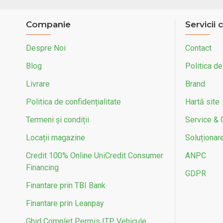
Companie
Servicii c
Despre Noi
Contact
Blog
Politica de
Livrare
Brand
Politica de confidențialitate
Hartă site
Termeni și condiții
Service & 
Locații magazine
Soluționarea
Credit 100% Online UniCredit Consumer
ANPC
Financing
GDPR
Finantare prin TBI Bank
Finantare prin Leanpay
Ghid Complet Permis ITP Vehicule