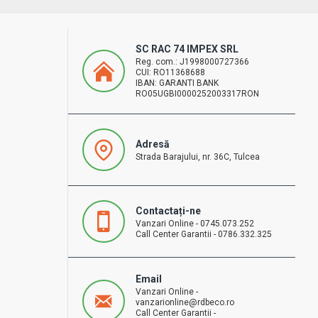
SC RAC 74 IMPEX SRL
Reg. com.: J1998000727366
CUI: RO11368688
IBAN: GARANTI BANK
RO05UGBI0000252003317RON
Adresă
Strada Barajului, nr. 36C, Tulcea
Contactați-ne
Vanzari Online - 0745.073.252
Call Center Garantii - 0786.332.325
Email
Vanzari Online -
vanzarionline@rdbeco.ro
Call Center Garantii -