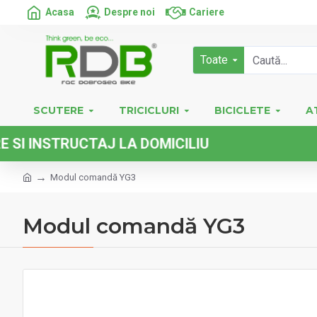
Acasa
Despre noi
Cariere
Toate
SCUTERE
TRICICLURI
BICICLETE
A
NSTRUCTAJ LA DOMICILIU
Modul comandă YG3
Modul comandă YG3