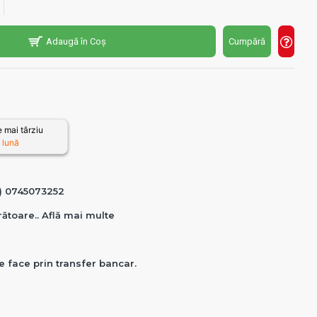
Adaugă în Coș
Cumpără
 mai târziu
 lună
0) 0745073252
crătoare.. Află mai multe
e face prin transfer bancar.