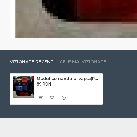
VIZIONATE RECENT
CELE MAI VIZIONATE
Modul comanda dreapta(RDB RAZELM)
89 RON
Cu TVA:89 RON