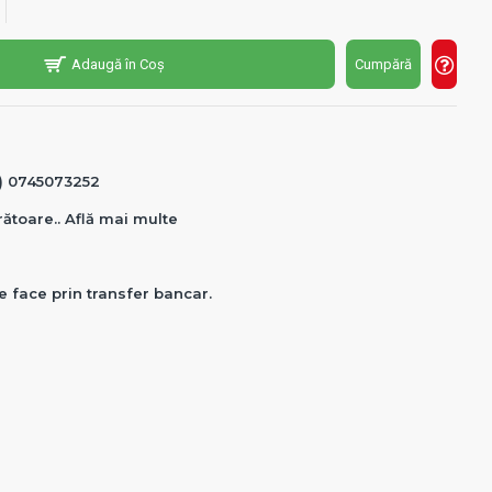
Adaugă în Coș
Cumpără
0) 0745073252
crătoare.. Află mai multe
e face prin transfer bancar.