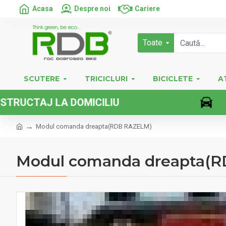
Acasa
Despre noi
Cariere
Toate
SCUTERE
TRICICLURI
BICICLETE
A
AJ LA DOMICILIU
Modul comanda dreapta(RDB RAZELM)
Modul comanda dreapta(