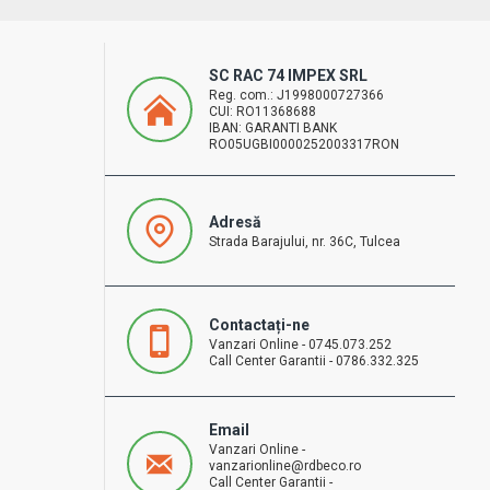
SC RAC 74 IMPEX SRL
Reg. com.: J1998000727366
CUI: RO11368688
IBAN: GARANTI BANK
RO05UGBI0000252003317RON
Adresă
Strada Barajului, nr. 36C, Tulcea
Contactați-ne
Vanzari Online - 0745.073.252
Call Center Garantii - 0786.332.325
Email
Vanzari Online -
vanzarionline@rdbeco.ro
Call Center Garantii -