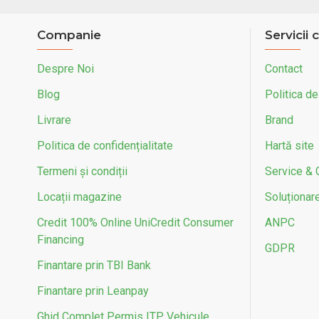
Companie
Servicii c
Despre Noi
Contact
Blog
Politica de
Livrare
Brand
Politica de confidențialitate
Hartă site
Termeni și condiții
Service & 
Locații magazine
Soluționarea
Credit 100% Online UniCredit Consumer
ANPC
Financing
GDPR
Finantare prin TBI Bank
Finantare prin Leanpay
Ghid Complet Permis ITP Vehicule