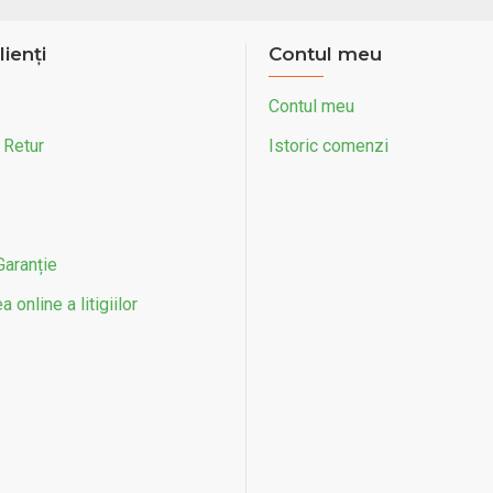
lienți
Contul meu
Contul meu
 Retur
Istoric comenzi
Garanție
 online a litigiilor