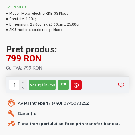
IN STOC
Model:
Motor electric RDB GS-Klass
Greutate:
1.00kg
Dimensiuni:
25.00cm x 25.00cm x 25.00cm
SKU:
motor-electric-rdb-gs-klass
Pret produs:
799 RON
Cu TVA: 799 RON
Adaugă în Coș
Aveți întrebări? (+40) 0745073252
Garanție
Plata transportului se face prin transfer bancar.