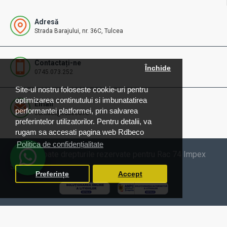
Adresă
Strada Barajului, nr. 36C, Tulcea
Contactați-ne
Închide
0745.073.252
Site-ul nostru foloseste cookie-uri pentru
optimizarea continutului si imbunatatirea
Email
performantei platformei, prin salvarea
contact@rdbeco.ro
preferintelor utilizatorilor. Pentru detalii, va
rugam sa accesati pagina web Rdbeco
Politica de confidențialitate
© 2025 Toate drepturile rezervate pentru Rac 74 Impex
SRL
Preferințe
Accept