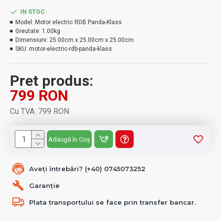
IN STOC
Model:
Motor electric RDB Panda-Klass
Greutate:
1.00kg
Dimensiuni:
25.00cm x 25.00cm x 25.00cm
SKU:
motor-electric-rdb-panda-klass
Pret produs:
799 RON
Cu TVA: 799 RON
Adaugă în Coș
Aveți întrebări? (+40) 0745073252
Garanție
Plata transportului se face prin transfer bancar.