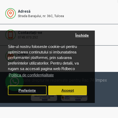
Adresă
Strada Barajului, nr. 36C, Tulcea
Contactați-ne
Închide
0745.073.252
Site-ul nostru foloseste cookie-uri pentru
optimizarea continutului si imbunatatirea
Email
performantei platformei, prin salvarea
contact@rdbeco.ro
preferintelor utilizatorilor. Pentru detalii, va
rugam sa accesati pagina web Rdbeco
Politica de confidențialitate
© 2025 Toate drepturile rezervate pentru Rac 74 Impex
SRL
Preferințe
Accept