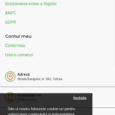
Soluționarea online a litigiilor
ANPC
GDPR
Contul meu
Contul meu
Istoric comenzi
Adresă
Strada Barajului, nr. 36C, Tulcea
Contactați-ne
Închide
0745.073.252
Site-ul nostru foloseste cookie-uri pentru
optimizarea continutului si imbunatatirea