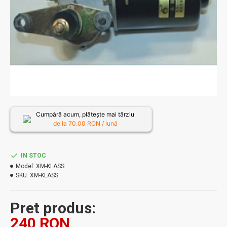
Cumpără acum, plătește mai târziu
de la
70.00
RON / lună
IN STOC
Model:
XM-KLASS
SKU:
XM-KLASS
Pret produs:
240 RON