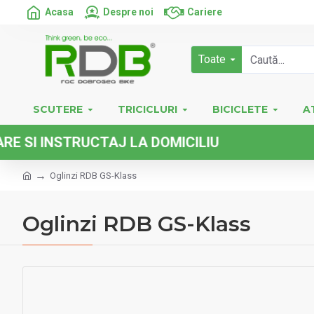
Acasa
Despre noi
Cariere
Toate
SCUTERE
TRICICLURI
BICICLETE
A
I INSTRUCTAJ LA DOMICILIU
Oglinzi RDB GS-Klass
Oglinzi RDB GS-Klass