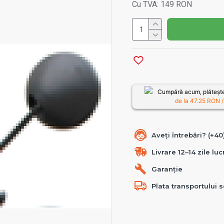
Cu TVA: 149 RON
Cumpără acum, plătește
de la
47.25
RON /
Aveți întrebări? (+4
Livrare 12–14 zile lu
Garanție
Plata transportului s