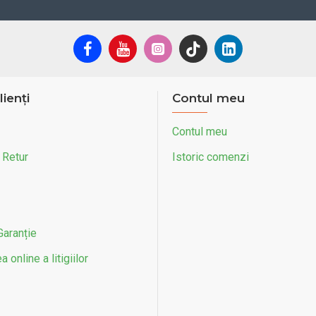
lienți
Contul meu
Contul meu
 Retur
Istoric comenzi
Garanție
 online a litigiilor