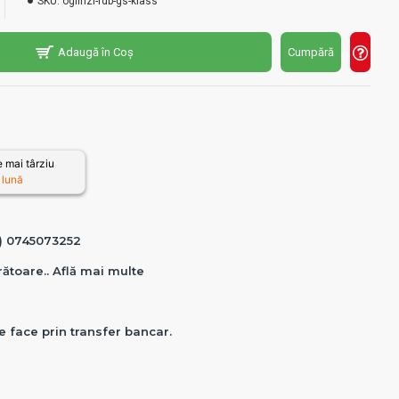
SKU:
oglinzi-rdb-gs-klass
Adaugă în Coș
Cumpără
 mai târziu
 lună
0) 0745073252
crătoare.. Află mai multe
e face prin transfer bancar.