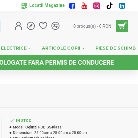
Locatii Magazine
0 produs(e) - 0 RON
 ELECTRICE
ARTICOLE COPII
PIESE DE SCHIMB
ATE FARA PERMIS DE CONDUCERE
IN STOC
Model:
Oglinzi RDB GS-Klass
Dimensiuni:
25.00cm x 25.00cm x 25.00cm