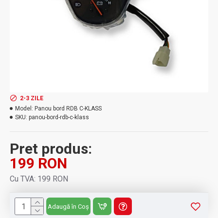
2-3 ZILE
Model:
Panou bord RDB C-KLASS
SKU:
panou-bord-rdb-c-klass
Pret produs:
199 RON
Cu TVA: 199 RON
Adaugă în Coș