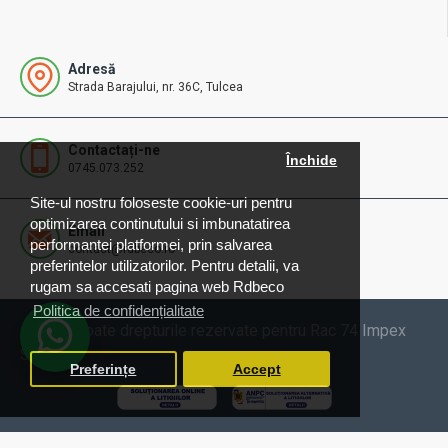
Adresă
Strada Barajului, nr. 36C, Tulcea
Contactați-ne
Închide
0745.073.252
Site-ul nostru foloseste cookie-uri pentru
optimizarea continutului si imbunatatirea
Email
performantei platformei, prin salvarea
contact@rdbeco.ro
preferintelor utilizatorilor. Pentru detalii, va
rugam sa accesati pagina web Rdbeco
Politica de confidențialitate
© 2025 Toate drepturile rezervate pentru Rac 74 Impex
SRL
Preferințe
Accept