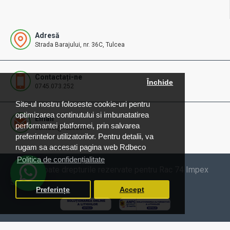
Adresă
Strada Barajului, nr. 36C, Tulcea
Contactați-ne
Închide
0745.073.252
Site-ul nostru foloseste cookie-uri pentru
optimizarea continutului si imbunatatirea
Email
performantei platformei, prin salvarea
contact@rdbeco.ro
preferintelor utilizatorilor. Pentru detalii, va
rugam sa accesati pagina web Rdbeco
Politica de confidențialitate
© 2025 Toate drepturile rezervate pentru Rac 74 Impex
SRL
Preferințe
Accept