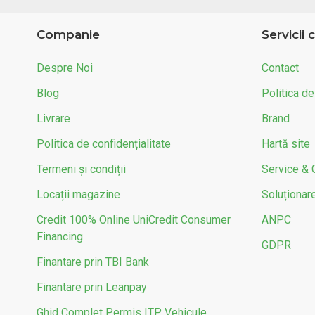
Companie
Servicii c
Despre Noi
Contact
Blog
Politica de
Livrare
Brand
Politica de confidențialitate
Hartă site
Termeni și condiții
Service & 
Locații magazine
Soluționarea
Credit 100% Online UniCredit Consumer
ANPC
Financing
GDPR
Finantare prin TBI Bank
Finantare prin Leanpay
Ghid Complet Permis ITP Vehicule