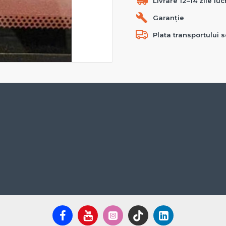
Livrare 12–14 zile lu
Garanție
Plata transportului s