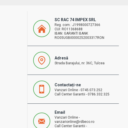
SC RAC 74 IMPEX SRL
Reg. com.: J1998000727366
CUI: RO11368688
IBAN: GARANTI BANK
RO05UGBI0000252003317RON
Adresă
Strada Barajului, nr. 36C, Tulcea
Contactați-ne
Vanzari Online - 0745.073.252
Call Center Garantii - 0786.332.325
Email
Vanzari Online -
vanzarionline@rdbeco.ro
Call Center Garantii -