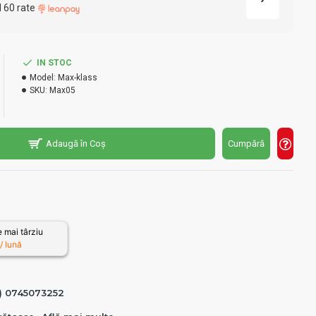
l 60 rate
IN STOC
Model:
Max-klass
SKU:
Max05
Adaugă în Coș
Cumpără
 mai târziu
 lună
0) 0745073252