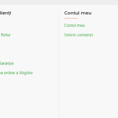
lienți
Contul meu
Contul meu
 Retur
Istoric comenzi
Garanție
 online a litigiilor