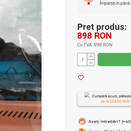
Împărțiți în până 
Pret produs:
898 RON
Cu TVA: 898 RON
Cumpără acum, plătește
de la
234.50
RON /
Aveți întrebări? (+4