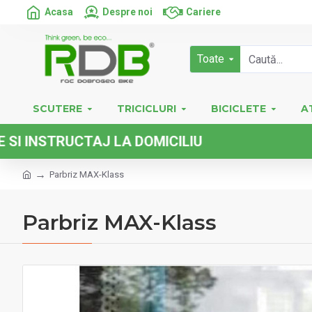
Acasa
Despre noi
Cariere
Toate
SCUTERE
TRICICLURI
BICICLETE
A
TRUCTAJ LA DOMICILIU
Parbriz MAX-Klass
Parbriz MAX-Klass