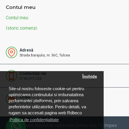
Contul meu
Contul meu
Istoric comenzi
Adresă
Strada Barajului, nr. 36C, Tulcea
Contactați-ne
Închide
0745.073.252
Site-ul nostru foloseste cookie-uri pentru
optimizarea continutului si imbunatatirea
Email
performantei platformei, prin salvarea
contact@rdbeco.ro
preferintelor utilizatorilor. Pentru detalii, va
rugam sa accesati pagina web Rdbeco
Politica de confidențialitate
© 2025 Toate drepturile rezervate pentru Rac 74 Impex