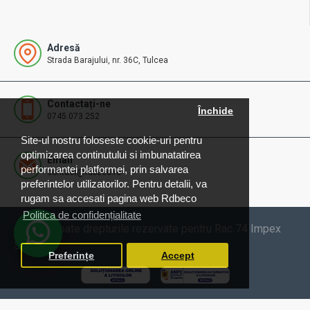
Adresă
Strada Barajului, nr. 36C, Tulcea
Contactați-ne
Închide
0745.073.252
Site-ul nostru foloseste cookie-uri pentru
optimizarea continutului si imbunatatirea
Email
performantei platformei, prin salvarea
contact@rdbeco.ro
preferintelor utilizatorilor. Pentru detalii, va
rugam sa accesati pagina web Rdbeco
Politica de confidențialitate
© 2025 Toate drepturile rezervate pentru Rac 74 Impex
SRL
Preferințe
Accept