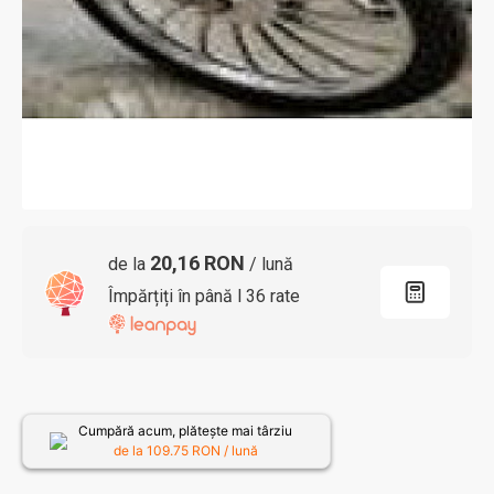
20,16 RON
de la
/ lună
Împărțiți în până l 36 rate
Cumpără acum, plătește mai târziu
de la
109.75
RON / lună