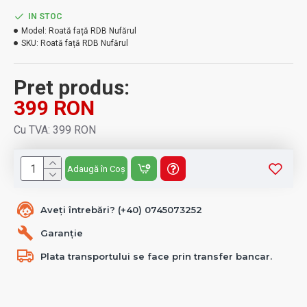
IN STOC
Model:
Roată față RDB Nufărul
SKU:
Roată față RDB Nufărul
Pret produs:
399 RON
Cu TVA: 399 RON
Adaugă în Coș
Aveți întrebări? (+40) 0745073252
Garanție
Plata transportului se face prin transfer bancar.