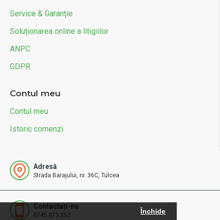
Service & Garanție
Soluționarea online a litigiilor
ANPC
GDPR
Contul meu
Contul meu
Istoric comenzi
Adresă
Strada Barajului, nr. 36C, Tulcea
Contactați-ne
Închide
0745.073.252