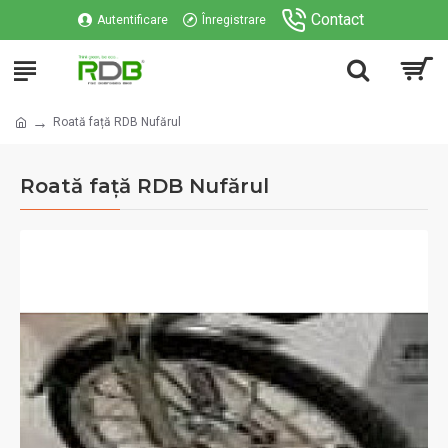
Contact
Autentificare
Înregistrare
Roată față RDB Nufărul
Roată față RDB Nufărul