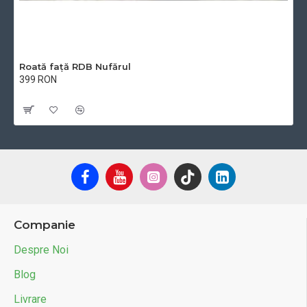
Roată față RDB Nufărul
399 RON
Cu TVA:399 RON
Companie
Despre Noi
Blog
Livrare