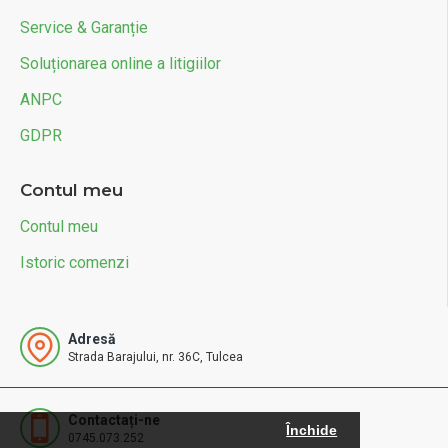
Service & Garanție
Soluționarea online a litigiilor
ANPC
GDPR
Contul meu
Contul meu
Istoric comenzi
Adresă
Strada Barajului, nr. 36C, Tulcea
Contactați-ne
Închide
0745.073.252