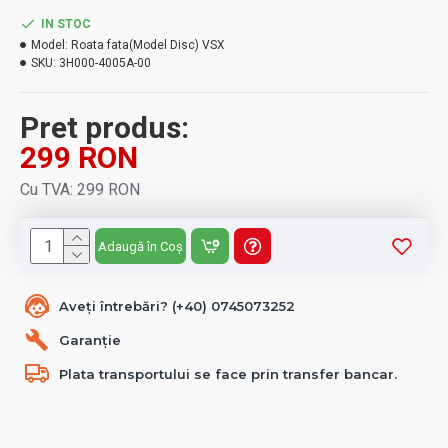
IN STOC
Model:
Roata fata(Model Disc) VSX
SKU:
3H000-4005A-00
Pret produs:
299 RON
Cu TVA: 299 RON
Adaugă în Coș
Aveți întrebări? (+40) 0745073252
Garanție
Plata transportului se face prin transfer bancar.