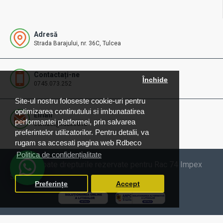
Adresă
Strada Barajului, nr. 36C, Tulcea
Contactați-ne
Închide
0745.073.252
Site-ul nostru foloseste cookie-uri pentru
optimizarea continutului si imbunatatirea
Email
performantei platformei, prin salvarea
contact@rdbeco.ro
preferintelor utilizatorilor. Pentru detalii, va
rugam sa accesati pagina web Rdbeco
Politica de confidențialitate
© 2025 Toate drepturile rezervate pentru Rac 74 Impex
SRL
Preferințe
Accept