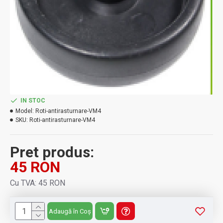
IN STOC
Model:
Roti-antirasturnare-VM4
SKU:
Roti-antirasturnare-VM4
Pret produs:
45 RON
Cu TVA: 45 RON
Adaugă în Coș